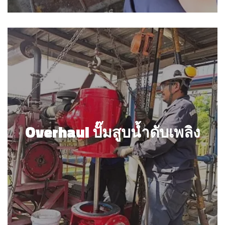
Overhaul ปั๊มสูบน้ำดับเพลิง
Overhaul ปั๊มสูบน้ำดับเพลิง
รายละเอียด